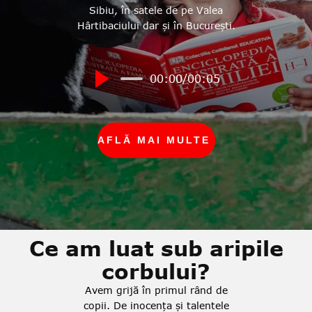
Sibiu, în satele de pe Valea
Hârtibaciului dar și în București.
00:00
/
00:05
AFLĂ MAI MULTE
Ce am luat sub aripile
corbului?
Avem grijă în primul rând de
copii. De inocența și talentele