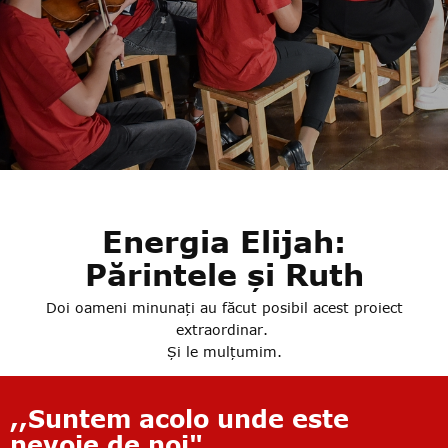
Energia Elijah:
Părintele și Ruth
Doi oameni minunați au făcut posibil acest proiect
extraordinar.
Și le mulțumim.
,,Suntem acolo unde este
nevoie de noi"