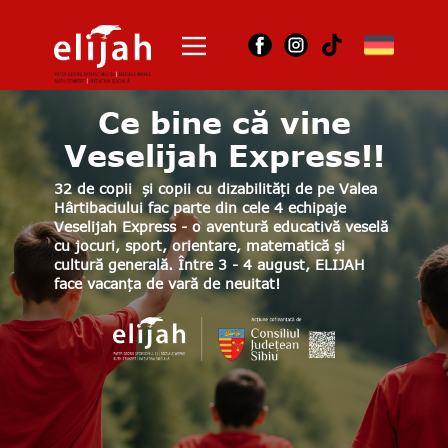
Acasă
Excelența Voastră,
Despre noi
vă mulțumim
Unde suntem
pentru vizită!
Orchestra
Dansul corbilor
Întâlnirea dintre
Excelența Sa, Doamna Ulla
Krauss-Nussbaumer, Ambasadorul Extraordinar
Contact
și Plenipotențiar al Republicii Austria în
Joburi
România
, și copiii ELIJAH nu putea fi altfel
decât emoționantă. A fost o întâlnire firească
Arhiva
între două lumi legate de aceeași limbă
universală: muzica. Austria, țara lui Mozart,
Strauss, Haydn, Schubert și Mahler, are o
tradiție culturală impresionantă, iar pentru
tinerii noștri muzicieni a fost o bucurie și o
onoare să primească aplauzele reprezentanților
săi.