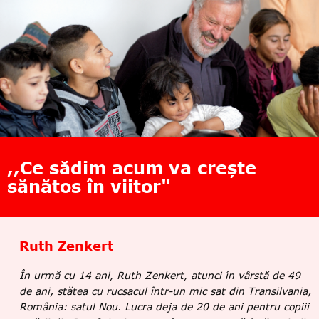
,,Ce sădim acum va crește
sănătos în viitor"
Ruth Zenkert
În urmă cu 14 ani, Ruth Zenkert, atunci în vârstă de 49
de ani, stătea cu rucsacul într-un mic sat din Transilvania,
România: satul Nou. Lucra deja de 20 de ani pentru copiii