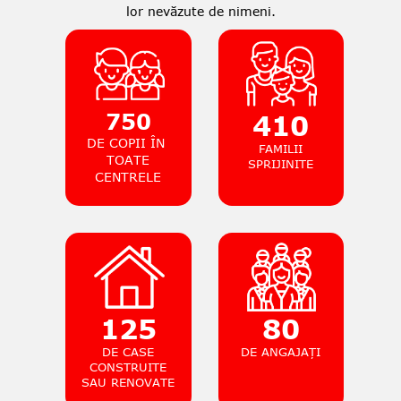
lor nevăzute de nimeni.
750
410
DE COPII ÎN
FAMILII
TOATE
SPRIJINITE
CENTRELE
125
80
DE CASE
DE ANGAJAȚI
CONSTRUITE
SAU RENOVATE