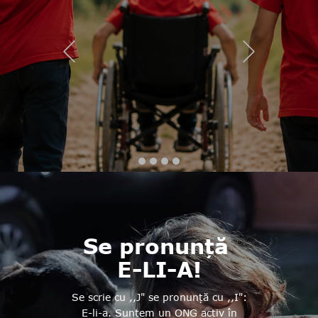
Previous
Next
Galerie foto
Se pronunță
E-LI-A!
Se scrie cu ,,J" se pronunță cu ,,I":
E-li-a. Suntem un ONG activ în