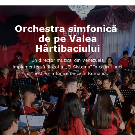
Orchestra simfonică
de pe Valea
Hârtibaciului
Un director muzical din Venezuela
implementează filozofia ,,El Sistema" în cadrul unei
orchestre simfonice unice în România.