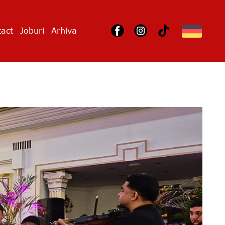
act
Joburi
Arhiva