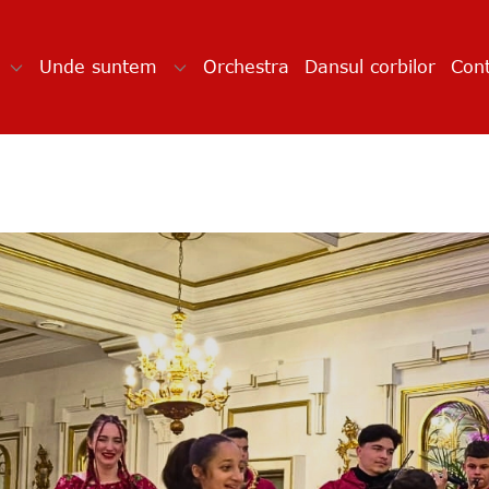
Unde suntem
Orchestra
Dansul corbilor
Cont