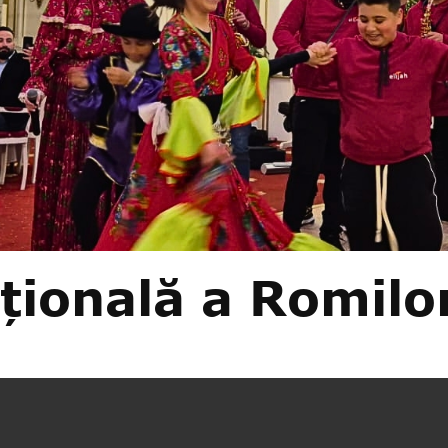
ațională a Romilo
bilit, printre altele, steagul și imnul („Gelem, Gel