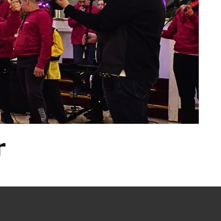
r
em”) și au cerut recunoașterea identității lor