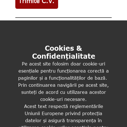
Trimite C.V.
Voluntari
Cookies &
Confidențialitate
Pe acest site folosim doar cookie-uri
Trimite C.V.
esențiale pentru funcționarea corectă a
paginilor și a funcționalităților de bază.
Prin continuarea navigării pe acest site,
sunteți de acord cu utilizarea acestor
cookie-uri necesare.
Acest text respectă reglementările
Asociația Elijah
Uniunii Europene privind protecția
Inițiativă Socială Ruth Zenkert
datelor și asigură transparența în
Str. General Magheru, nr. 43,