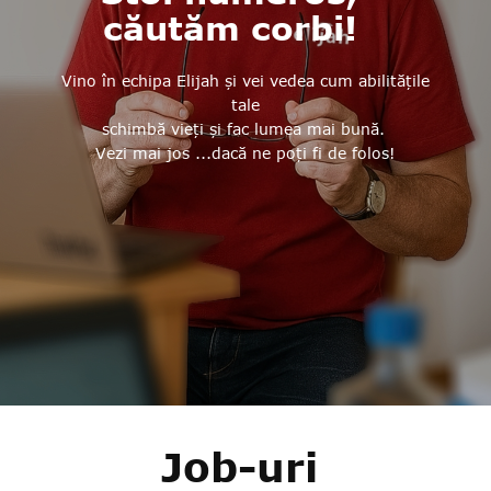
căutăm corbi!
Vino în echipa Elijah și vei vedea cum abilitățile
tale
schimbă vieți și fac lumea mai bună.
Vezi mai jos ...dacă ne poți fi de folos!
Job-uri