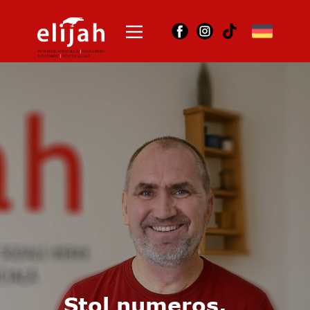
Acasă
Despre noi
Unde suntem
Orchestra
Dansul corbilor
Contact
Joburi
Arhiva
Stol numeros,