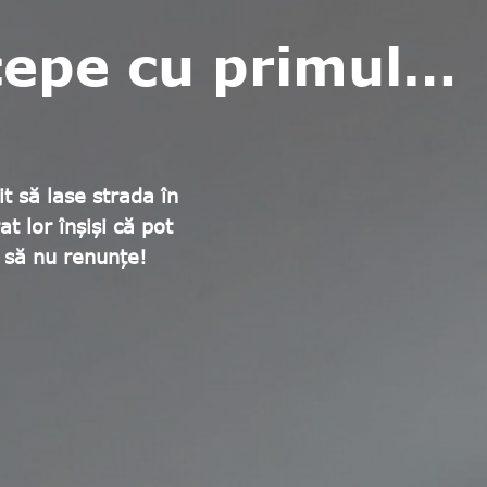
ncepe cu primul…
t să lase strada în
 lor înșiși că pot
s să nu renunțe!