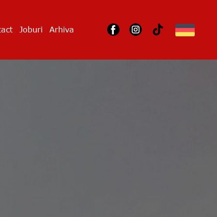
act
Joburi
Arhiva