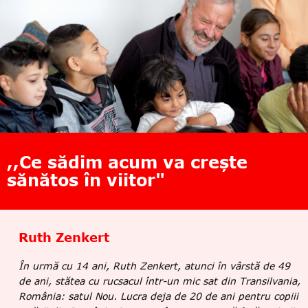
,,Ce sădim acum va crește
sănătos în viitor"
Ruth Zenkert
În urmă cu 14 ani, Ruth Zenkert, atunci în vârstă de 49
de ani, stătea cu rucsacul într-un mic sat din Transilvania,
România: satul Nou. Lucra deja de 20 de ani pentru copiii