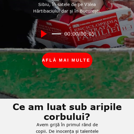
Sibiu, în satele de pe Valea
Hârtibaciului dar și în București.
00:00
/
00:05
AFLĂ MAI MULTE
Ce am luat sub aripile
corbului?
Avem grijă în primul rând de
copii. De inocența și talentele