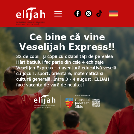
Acasă
Ce bine că vine
Despre noi
Veselijah Express!!
Unde suntem
Orchestra
32 de copii și copii cu dizabilități de pe Valea
Hârtibaciului fac parte din cele 4 echipaje
Dansul corbilor
Veselijah Express - o aventură educativă veselă
Contact
cu jocuri, sport, orientare, matematică și
cultură generală. Între 3 - 4 august, ELIJAH
Joburi
face vacanța de vară de neuitat!
Arhiva