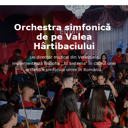
Orchestra simfonică
de pe Valea
Hârtibaciului
Un director muzical din Venezuela
implementează filozofia ,,El Sistema" în cadrul unei
orchestre simfonice unice în România.