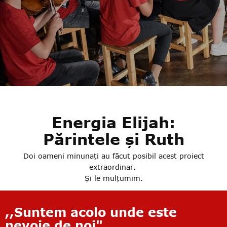
Energia Elijah:
Părintele și Ruth
Doi oameni minunați au făcut posibil acest proiect
extraordinar.
Și le mulțumim.
,,Suntem acolo unde este
nevoie de noi"