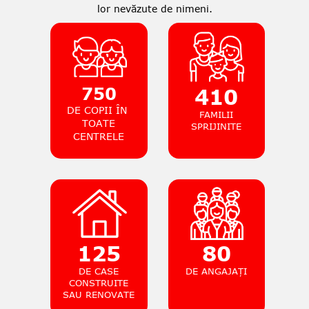
lor nevăzute de nimeni.
750
410
DE COPII ÎN
FAMILII
TOATE
SPRIJINITE
CENTRELE
125
80
DE CASE
DE ANGAJAȚI
CONSTRUITE
SAU RENOVATE