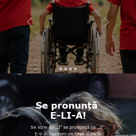
Previous
Next
Se pronunță
E-LI-A!
Se scrie cu ,,J" se pronunță cu ,,I":
E-li-a. Suntem un ONG activ în